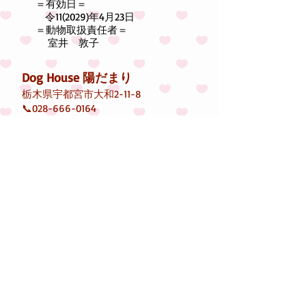
＝有効日＝
令11(2029)年4月23日
＝動物取扱責任者＝
室井 敦子
Dog House 陽だまり
栃木県宇都宮市大和2-11-8
📞028-666-0164
【営業時間】 9時～18時
【定休日】 毎週木曜日
第２・４水曜日他
（臨時休業あり）
アクセス
​