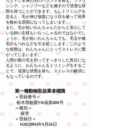
カットし全身の毛のバランスを整え、ブラッ
シング、シャンプーなどを施すので清潔な状
態を保つことができます。もしトリミングを
怠ると、毛が伸び放題になり目を被って視界
を狭める原因になってしまいます。
また、毛が短いわんちゃんだからと安心して
いる飼い主様もいらっしゃるのではないでし
ょうか。毛が短いわんちゃんでも、毛玉や被
毛のもつれなどを引き起こします。このよう
な状態は、わんちゃんにとってストレスに繋
がってしまいます。
人間が髪の毛を切ってすっきりした気分にな
るように、わんちゃんもトリミングをするこ
とで、清潔な状態を保ち、ストレスの解消に
もなっているのです。
第一種動物取扱業者標識
＝登録番号＝
栃木県動愛
ｾ14保第004号
＝種別＝
保管
＝登録日＝
H2
6(2014)
年4月24日