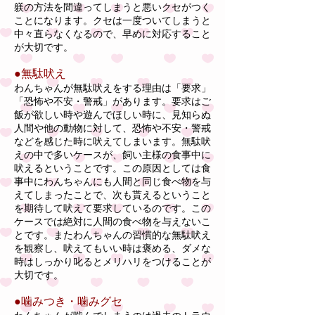
躾の方法を間違ってしまうと悪いクセがつく
ことになります。クセは一度ついてしまうと
中々直らなくなるので、早めに対応すること
が大切です。
●無駄吠え
わんちゃんが無駄吠えをする理由は「要求」
「恐怖や不安・警戒」があります。要求はご
飯が欲しい時や遊んでほしい時に、見知らぬ
人間や他の動物に対して、恐怖や不安・警戒
などを感じた時に吠えてしまいます。無駄吠
えの中で多いケースが、飼い主様の食事中に
吠えるということです。この原因としては食
事中にわんちゃんにも人間と同じ食べ物を与
えてしまったことで、次も貰えるということ
を期待して吠えて要求しているのです。この
ケースでは絶対に人間の食べ物を与えないこ
とです。またわんちゃんの習慣的な無駄吠え
を観察し、吠えてもいい時は褒める、ダメな
時はしっかり叱るとメリハリをつけることが
大切です。
●噛みつき・噛みグセ