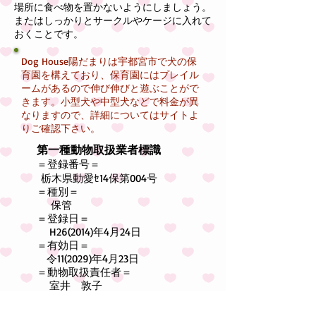
場所に食べ物を置かないようにしましょう。
またはしっかりとサークルやケージに入れて
おくことです。
Dog House陽だまりは宇都宮市で犬の保
育園を構えており、保育園にはプレイル
ームがあるので伸び伸びと遊ぶことがで
きます。小型犬や中型犬などで料金が異
なりますので、詳細についてはサイトよ
りご確認下さい。
第一種動物取扱業者標識
＝登録番号＝
栃木県動愛
ｾ14保第004号
＝種別＝
保管
＝登録日＝
H2
6(2014)
年4月24日
＝有効日＝
令11(2029)年4月23日
＝動物取扱責任者＝
室井 敦子