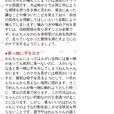
わんちゃんが噛んでしまうのは過去のトラウ
マが原因です。犬は怖がりで人間と同じよう
な感情を持つ生き物と言われ、過去にあった
嫌なことや傷ついたことを覚えており、自分
の気持ちを理解してほしいという反動により
噛んでしまいます。噛みつきや噛みグセを直
すには、信頼関係を取り戻すことが必要で
す。わんちゃんの心を全部受け止める気持ち
で、足りていなかった愛情を満たすように心
のケアをするようにしましょう。
●食べ物に手を出す
わんちゃんによっては人がいる時には食べ物
があっても絶対に食べないのに、人がいなく
なると食べ物に手を出してしまうわんちゃん
がいます。このクセを直すには根気がいりま
すが、最初は様子を見るようにして、一旦わ
んちゃんから見えない場所に隠れます。そこ
でわんちゃんが食べ物に触れようとした時
に、禁止の言葉で叱ります。この方法はわん
ちゃんにいけない行動なのだと意識づけるこ
とになります。しかし、最もいいのはわんち
ゃんにそのような行動を起こさせる状況を作
らないことです。留守中はわんちゃんの届く